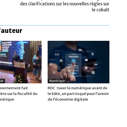
des clarifications sur les nouvelles règles sur
le cobalt
l'auteur
iat
Numérique
ouvernement fait
RDC : taxer le numérique avant de
ère sur la fiscalité du
le bâtir, un pari risqué pour l’avenir
umérique
de l’économie digitale