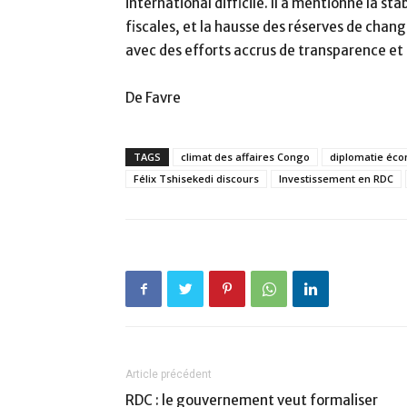
international difficile. Il a mentionné la st
fiscales, et la hausse des réserves de chan
avec des efforts accrus de transparence et 
De Favre
TAGS
climat des affaires Congo
diplomatie éc
Félix Tshisekedi discours
Investissement en RDC
Article précédent
RDC : le gouvernement veut formaliser