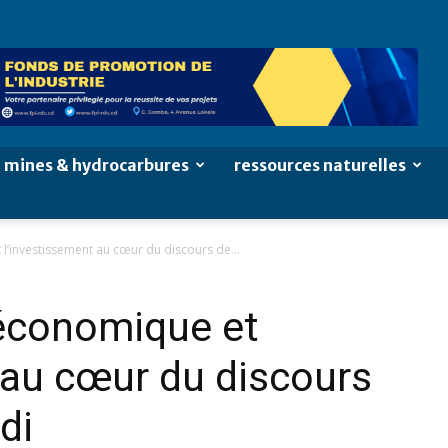
mines & hydrocarbures
ressources naturelles
 l’investissement au cœur du discours de...
 économique et
 au cœur du discours
di