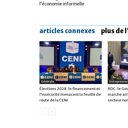
l’économie informelle
articles connexes
plus de 
Générale
Entrepreneur
Élections 2028 : le financement et
RDC : le G
l’insécurité menacent la feuille de
marche arri
route de la CENI
secteur n