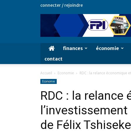
connecter / rejoindre
finances
économie
contact
Accueil
Economie
RDC : la relance économique et
Economie
RDC : la relance
l’investissement
de Félix Tshiseke