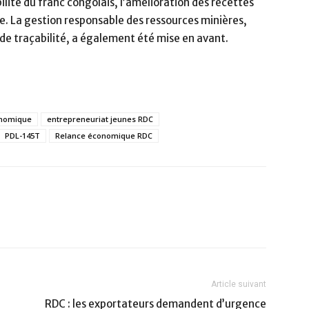
abilité du franc congolais, l’amélioration des recettes
ge. La gestion responsable des ressources minières,
de traçabilité, a également été mise en avant.
onomique
entrepreneuriat jeunes RDC
PDL-145T
Relance économique RDC
Article suivant
RDC : les exportateurs demandent d’urgence