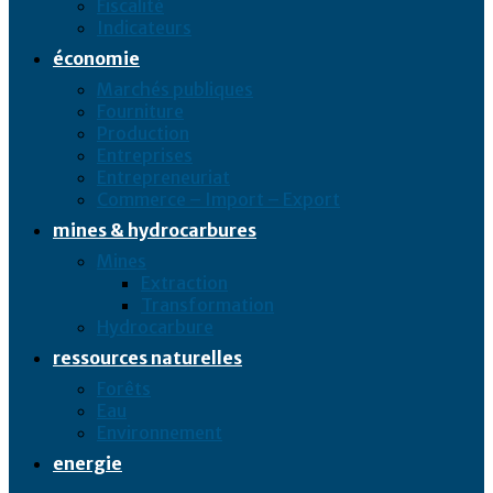
Fiscalité
Indicateurs
économie
Marchés publiques
Fourniture
Production
Entreprises
Entrepreneuriat
Commerce – Import – Export
mines & hydrocarbures
Mines
Extraction
Transformation
Hydrocarbure
ressources naturelles
Forêts
Eau
Environnement
energie