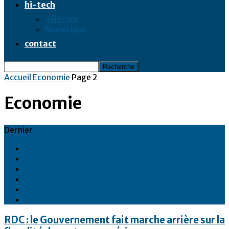
hi-tech
Télécom
Numérique
contact
Accueil
Economie
Page 2
Economie
Dernier
Dernier
Les articles en vedette
Plus populaire
7 jours populaire
Les mieux notés
Au hasard
RDC : le Gouvernement fait marche arrière sur la