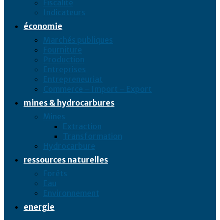
Fiscalité
Indicateurs
économie
Marchés publiques
Fourniture
Production
Entreprises
Entrepreneuriat
Commerce – Import – Export
mines & hydrocarbures
Mines
Extraction
Transformation
Hydrocarbure
ressources naturelles
Forêts
Eau
Environnement
energie